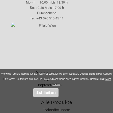
Mo - Fr : 10.00 h bis 18.30 h
Sa: 10.30 h bis 17.00 h
Durchgehend
Tel: +43 676 515 45 11
Allgemein
Wir wollen unsere Website für Sie möglichst benützerfreundlich gestalten. Deshalb brauchen wir Cookies.
Bitte fahren Sie fort und erlauben Sie uns auf dieser Weise Nutzung von Cookies. Besten Dank!
Mehr
AGB
erfahren
.
Impressum
Datenschutz
Alle Produkte
Teakmöbel Indoor